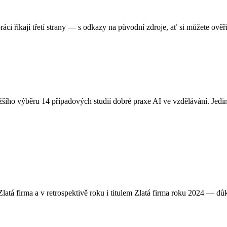
ráci říkají třetí strany — s odkazy na původní zdroje, ať si můžete ověři
ího výběru 14 případových studií dobré praxe AI ve vzdělávání. Jedin
Zlatá firma a v retrospektivě roku i titulem Zlatá firma roku 2024 — dů