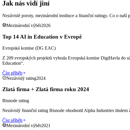
Jak nás vidí
jiní
Nezávislé poroty, mezinárodní instituce a finanční ratingy. Co o naší p
Mezinárodní výběr
2026
Top 14 AI in Education v Evropě
Evropská komise (DG EAC)
Z 209 evropských projektů vybrala Evropská komise DigiHavla do užš
Education“.
Číst příběh
Nezávislý rating
2024
Zlatá firma + Zlatá firma roku 2024
Bisnode rating
Nezávislý finanční rating Bisnode ohodnotil Alpha Industries titulem 
Číst příběh
Mezinárodní výběr
2021