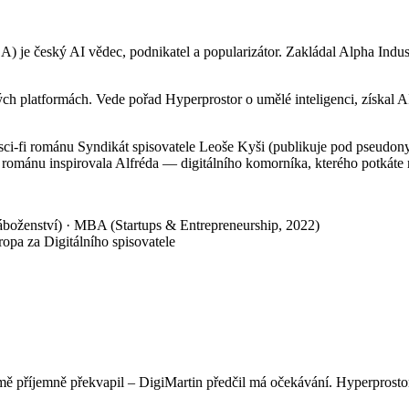
A) je český AI vědec, podnikatel a popularizátor. Zakládal Alpha Indus
ých platformách. Vede pořad Hyperprostor o umělé inteligenci, získal A
 sci-fi románu Syndikát spisovatele Leoše Kyši (publikuje pod pseud
 z románu inspirovala Alfréda — digitálního komorníka, kterého potkáte
náboženství) · MBA (Startups & Entrepreneurship, 2022)
opa za Digitálního spisovatele
mě příjemně překvapil – DigiMartin předčil má očekávání. Hyperprostor 