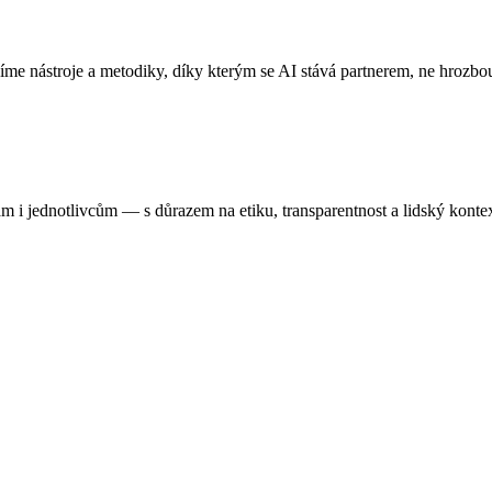
me nástroje a metodiky, díky kterým se AI stává partnerem, ne hrozbo
ám i jednotlivcům — s důrazem na etiku, transparentnost a lidský kontex