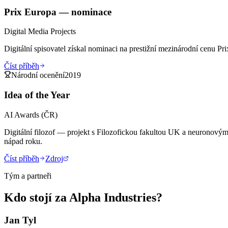
Prix Europa — nominace
Digital Media Projects
Digitální spisovatel získal nominaci na prestižní mezinárodní cenu Pr
Číst příběh
Národní ocenění
2019
Idea of the Year
AI Awards (ČR)
Digitální filozof — projekt s Filozofickou fakultou UK a neuronovým
nápad roku.
Číst příběh
Zdroj
Tým a partneři
Kdo stojí za
Alpha Industries
?
Jan Tyl