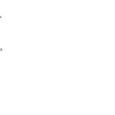
u.
t.