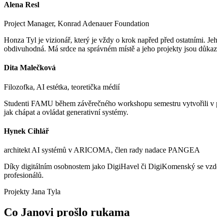
Alena Resl
Project Manager, Konrad Adenauer Foundation
Honza Tyl je vizionář, který je vždy o krok napřed před ostatními. J
obdivuhodná. Má srdce na správném místě a jeho projekty jsou důkazem
Dita Malečková
Filozofka, AI estétka, teoretička médií
Studenti FAMU během závěrečného workshopu semestru vytvořili v platf
jak chápat a ovládat generativní systémy.
Hynek Cihlář
architekt AI systémů v ARICOMA, člen rady nadace PANGEA
Díky digitálním osobnostem jako DigiHavel či DigiKomenský se vzděláv
profesionálů.
Projekty Jana Tyla
Co Janovi
prošlo rukama