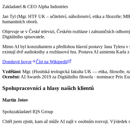
Zakladatel & CEO Alpha Industries
Jan Tyl (Mgr. HTF UK – učitelství, náboženství, etika a filozofie; MB
humanitních oborů.
Objevuje se v České televizi, Českém rozhlase i zahraničních odborn
Digitálního spisovatele.
Mimo AI byl konzultantem a předlohou hlavní postavy Jana Tylera v
existují dvě audioknihy a rozhlasová hra. Postava AI asistenta Karla
Domluvit hovor
Číst na Wikipedii
Vzdělání:
Mgr. (Husitská teologická fakulta UK — etika, filosofie, 
Ocenění:
AI Awards 2019 za Digitálního filosofa · nominace Prix Eur
Spolupracovníci a hlasy našich klientů
Martin Jotov
Spoluzakladatel IQS Group
Chtěl jsem zjistit, kam až může AI zajít v osobním rozvoji. Výsledek 