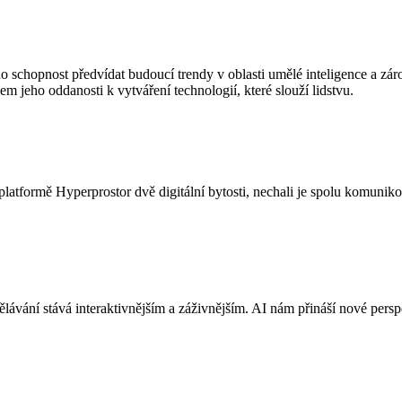
eho schopnost předvídat budoucí trendy v oblasti umělé inteligence a 
 jeho oddanosti k vytváření technologií, které slouží lidstvu.
ormě Hyperprostor dvě digitální bytosti, nechali je spolu komunikovat
ání stává interaktivnějším a záživnějším. AI nám přináší nové perspek