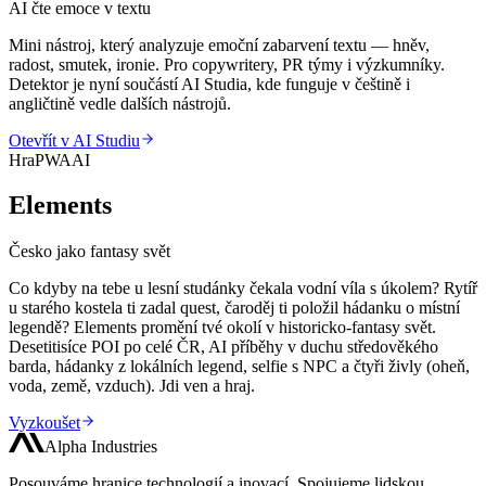
AI čte emoce v textu
Mini nástroj, který analyzuje emoční zabarvení textu — hněv,
radost, smutek, ironie. Pro copywritery, PR týmy i výzkumníky.
Detektor je nyní součástí AI Studia, kde funguje v češtině i
angličtině vedle dalších nástrojů.
Otevřít v AI Studiu
Hra
PWA
AI
Elements
Česko jako fantasy svět
Co kdyby na tebe u lesní studánky čekala vodní víla s úkolem? Rytíř
u starého kostela ti zadal quest, čaroděj ti položil hádanku o místní
legendě? Elements promění tvé okolí v historicko-fantasy svět.
Desetitisíce POI po celé ČR, AI příběhy v duchu středověkého
barda, hádanky z lokálních legend, selfie s NPC a čtyři živly (oheň,
voda, země, vzduch). Jdi ven a hraj.
Vyzkoušet
Alpha Industries
Posouváme hranice technologií a inovací. Spojujeme lidskou