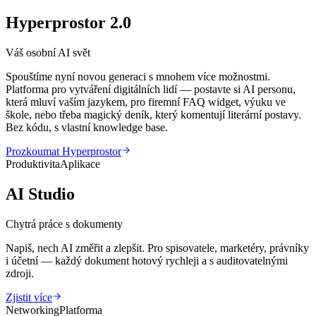
Hyperprostor 2.0
Váš osobní AI svět
Spouštíme nyní novou generaci s mnohem více možnostmi.
Platforma pro vytváření digitálních lidí — postavte si AI personu,
která mluví vaším jazykem, pro firemní FAQ widget, výuku ve
škole, nebo třeba magický deník, který komentují literární postavy.
Bez kódu, s vlastní knowledge base.
Prozkoumat Hyperprostor
Produktivita
Aplikace
AI Studio
Chytrá práce s dokumenty
Napiš, nech AI změřit a zlepšit. Pro spisovatele, marketéry, právníky
i účetní — každý dokument hotový rychleji a s auditovatelnými
zdroji.
Zjistit více
Networking
Platforma