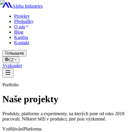
Alpha Industries
Projekty
Přednášky
O nás
Blog
Kariéra
Kontakt
Hledat
⌘K
CZ
Vyzkoušet
Portfolio
Naše
projekty
Produkty, platformy a experimenty, na kterých jsme od roku 2018
pracovali. Některé běží v produkci, jiné jsou výzkumné.
Vzdělávání
Platforma