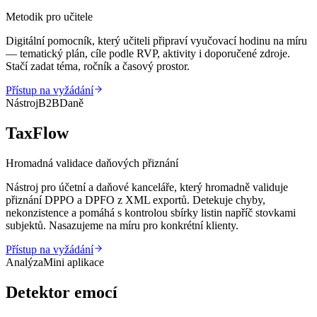
Metodik pro učitele
Digitální pomocník, který učiteli připraví vyučovací hodinu na míru
— tematický plán, cíle podle RVP, aktivity i doporučené zdroje.
Stačí zadat téma, ročník a časový prostor.
Přístup na vyžádání
Nástroj
B2B
Daně
TaxFlow
Hromadná validace daňových přiznání
Nástroj pro účetní a daňové kanceláře, který hromadně validuje
přiznání DPPO a DPFO z XML exportů. Detekuje chyby,
nekonzistence a pomáhá s kontrolou sbírky listin napříč stovkami
subjektů. Nasazujeme na míru pro konkrétní klienty.
Přístup na vyžádání
Analýza
Mini aplikace
Detektor emocí