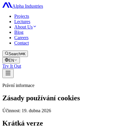
Alpha Industries
Projects
Lectures
About Us
Blog
Careers
Contact
Search
⌘K
EN
Try It Out
Právní informace
Zásady používání
cookies
Účinnost: 19. dubna 2026
Krátká verze