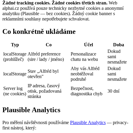
Žádné tracking cookies. Žádné cookies třetích stran.
Web
alphai.cz používá pouze technicky nezbytné cookies a anonymní
analytiku (Plausible — bez cookies). Žádný cookie banner s
reklamními souhlasy nepotřebujete schvalovat.
Co konkrétně ukládáme
Typ
Co
Účel
Doba
Dokud
localStorage
Alfréd preference
Personalizace
sami
(prohlížeč)
(sire / lady / jméno)
chatu na webu
nesmažete
Aby vás Alfréd
Dokud
Stav „Alfréd byl
localStorage
neobtěžoval
sami
otevřen"
podruhé
nesmažete
IP adresa, časový
Server log
Bezpečnost,
otisk, požadovaná
30 dní
(ne cookies)
diagnostika chyb
stránka
Plausible Analytics
Pro měření návštěvnosti používáme
Plausible Analytics
— privacy-
first nástroj, který: