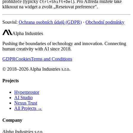
prohlížeče (typicky
). Pro Alfréda můžete také
Ctrl+Shift+Del
kliknout na widget a zvolit „Resetovat preference".
Souvisí:
Ochrana osobních údajů (GDPR)
·
Obchodní podmínky
Alpha Industries
Pushing the boundaries of technology and innovation. Connecting
human creativity with AI since 2018.
GDPR
Cookies
Terms and Conditions
© 2018–2026 Alpha Industries s.r.o.
Projects
Hyperprostor
AI Studio
Nexus Trust
All Projects →
Company
Alpha Industries s.r.o.