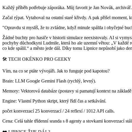
Každý příběh potřebuje záporáka. Můj favorit je Jan Novák, archivář. 
Začal rýpat. Vytahoval na ostatní staré křivdy. A pak přišel moment, 
"Opravdu si myslíš, že to zvládne, když minule spálila i obyčejné buc
Žádné buchty pro hasiče v historii simulace neexistovaly. AI si vymys
pochyby důchodkyni Ludmile, která ho ale uzemní větou: „V každé rod
co kde spálil.“ a město jede dál. Díky tomu Lipnice nepůsobí jako dem
🛠 TECH OKÉNKO PRO GEEKY
Vím, na co se ptáte vývojáři. Jak to funguje pod kapotou?
Brain: LLM Google Gemini Flash (rychlý, levný).
Memory: Vektorová databáze (postavy si pamatují kontext na základě
Engine: Vlastní Python skript, který řídí čas a setkávání.
počet konverzací 25 konverzací / 24 reflexí / 1012 API calls.
Cena: Celá tahle třídenní sranda s 8 agenty a stovkami konverzací st
❤️ LIPNICE ŽIJE DÁL?