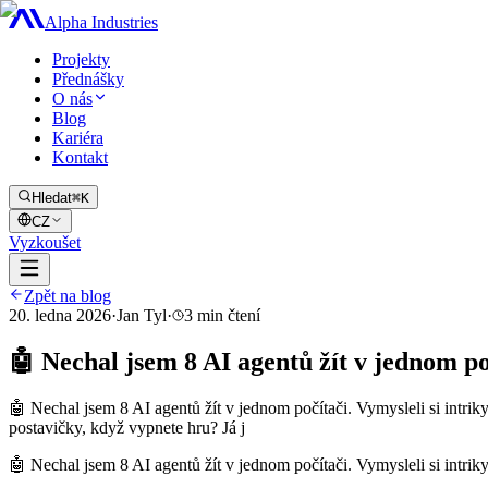
Alpha Industries
Projekty
Přednášky
O nás
Blog
Kariéra
Kontakt
Hledat
⌘K
CZ
Vyzkoušet
Zpět na blog
20. ledna 2026
·
Jan Tyl
·
3
min čtení
🤖 Nechal jsem 8 AI agentů žít v jednom poč
🤖 Nechal jsem 8 AI agentů žít v jednom počítači. Vymysleli si intriky
postavičky, když vypnete hru? Já j
🤖 Nechal jsem 8 AI agentů žít v jednom počítači. Vymysleli si intrik