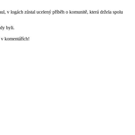
pnul, v logách zůstal ucelený příběh o komunitě, která držela spolu
kdy byli.
e v komentářích!