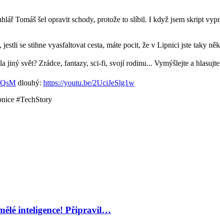
uhlář Tomáš šel opravit schody, protože to slíbil. I když jsem skript vy
 jestli se stihne vyasfaltovat cesta, máte pocit, že v Lipnici jste taky ně
jiný svět? Zrádce, fantazy, sci-fi, svojí rodinu... Vymýšlejte a hlasujt
BNQsM
dlouhý:
https://youtu.be/2UciJeSlg1w
nice #TechStory
mělé inteligence! Připravil…