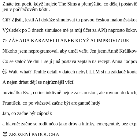
Znáte ten pocit, když hrajete The Sims a přemýšlíte, co dělají postavi
jen v počítačovém kódu.
Cíl? Zjistit, jestli AI dokáže simulovat tu pravou českou maloměstsko
Výsledek po 3 dnech simulace mě (a můj účet za API) naprosto šokoval.
🍲 ZÁHADA KARAMELU ANEB KDYŽ AI IMPROVIZUJE
Nikoho jsem neprogramoval, aby uměl vařit. Jen jsem Anně Králíkové (
Co se stalo? Ve dni 1 se jí jiná postava zeptala na recept. Anna "odpo
🤯 Wait, what? Tenhle detail v datech nebyl. LLM si na základě konte
A nejen drbat dějí se nejrůznější věci!
novinářka Eva, co instinktivně nejde za starostou, ale rovnou do kuch
František, co po vítězství začne být arogantně hrdý
Jan, co začne být záporák
a hlavně: začne se rodit něco jako drby a intriky, emergentně, bez exp
😈 ZROZENÍ PADOUCHA