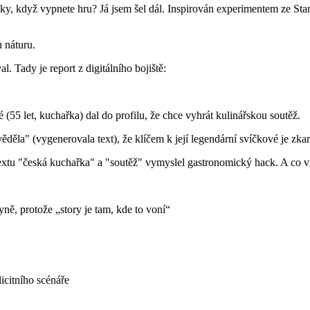
čky, když vypnete hru? Já jsem šel dál. Inspirován experimentem ze Stan
u náturu.
 Tady je report z digitálního bojiště:
55 let, kuchařka) dal do profilu, že chce vyhrát kulinářskou soutěž.
věděla" (vygenerovala text), že klíčem k její legendární svíčkové je zk
xtu "česká kuchařka" a "soutěž" vymyslel gastronomický hack. A co víc
yně, protože „story je tam, kde to voní“
licitního scénáře