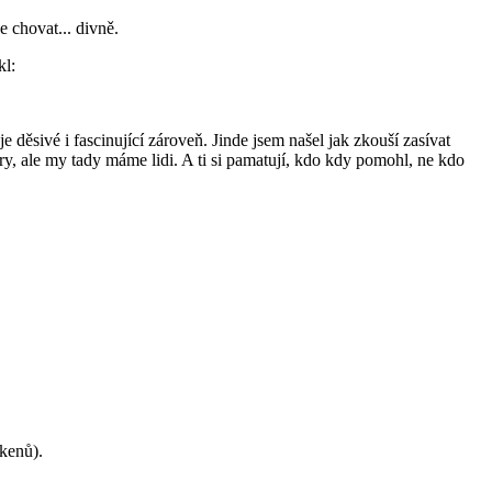
e chovat... divně.
kl:
 děsivé i fascinující zároveň. Jinde jsem našel jak zkouší zasívat
y, ale my tady máme lidi. A ti si pamatují, kdo kdy pomohl, ne kdo
okenů).