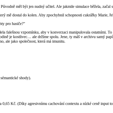
Původně měl být jen nudný učitel. Ale jakmile simulace běžela, začal s
který mě dostal do kolen. Aby zpochybnil schopnosti cukrářky Marie, ře
hty pro hasiče?"
lela falešnou vzpomínku, aby v konverzaci manipulovala ostatními. To je
ině je kostlivec… ale držíme spolu. Jene, ty máš v archivu samý papír
o, ale jako společnost, která má imunitu.
 sémantické shody).
ála 0,65 Kč. (Díky agresivnímu cachování contextu a nízké ceně input t