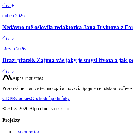
Číst
duben 2026
Nedávno mě oslovila redaktorka Jana Divinová z For
Číst
březen 2026
Drazí přátelé. Zajímá vás jaký je smysl života a jak
Číst
Alpha Industries
Posouváme hranice technologií a inovací. Spojujeme lidskou tvořivos
GDPR
Cookies
Obchodní podmínky
© 2018–2026 Alpha Industries s.r.o.
Projekty
Hyperprostor