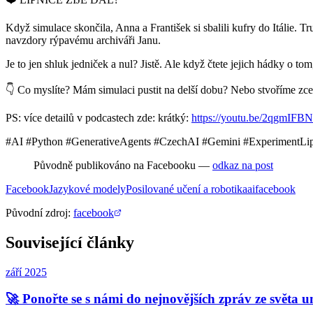
Když simulace skončila, Anna a František si sbalili kufry do Itálie. Tr
navzdory rýpavému archiváři Janu.
Je to jen shluk jedniček a nul? Jistě. Ale když čtete jejich hádky o tom,
👇 Co myslíte? Mám simulaci pustit na delší dobu? Nebo stvoříme zcela 
PS: více detailů v podcastech zde: krátký:
https://youtu.be/2qgmIF
#AI #Python #GenerativeAgents #CzechAI #Gemini #ExperimentLip
Původně publikováno na Facebooku —
odkaz na post
Facebook
Jazykové modely
Posilované učení a robotika
ai
facebook
Původní zdroj
:
facebook
Související články
září 2025
🚀 Ponořte se s námi do nejnovějších zpráv ze světa u