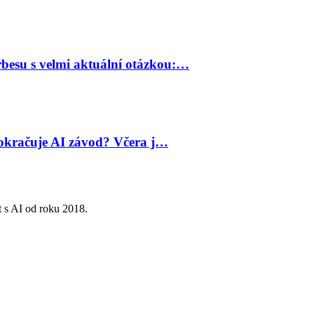
besu s velmi aktuální otázkou:…
 pokračuje AI závod? Včera j…
t s AI od roku 2018.